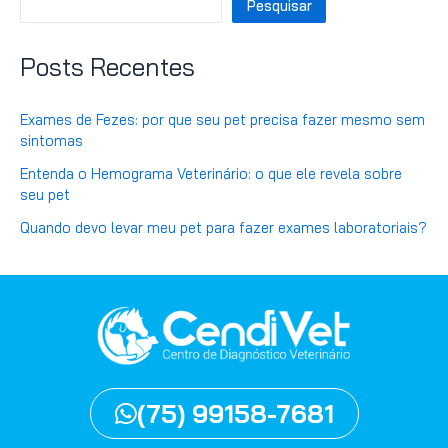
Pesquisar
Posts Recentes
Exames de Fezes: por que seu pet precisa fazer mesmo sem
sintomas
Entenda o Hemograma Veterinário: o que ele revela sobre
seu pet
Quando devo levar meu pet para fazer exames laboratoriais?
(75) 99158-7681